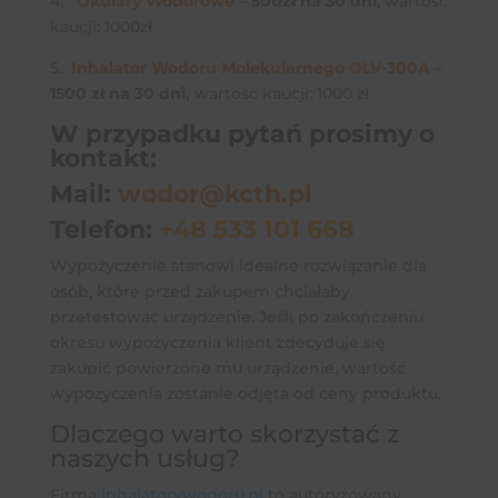
4.
Okulary Wodorowe
–
500zł na 30 dni
, wartość
kaucji: 1000zł
5.
Inhalator Wodoru Molekularnego OLV-300A
–
1500 zł na 30 dni,
wartość kaucji: 1000 zł
W przypadku pytań prosimy o
kontakt:
Mail:
wodor@kcth.pl
Telefon:
+48 533 101 668
Wypożyczenie stanowi idealne rozwiązanie dla
osób, które przed zakupem chciałaby
przetestować urządzenie. Jeśli po zakończeniu
okresu wypożyczenia klient zdecyduje się
zakupić powierzone mu urządzenie, wartość
wypożyczenia zostanie odjęta od ceny produktu.
Dlaczego warto skorzystać z
naszych usług?
Firma
Inhalatorywodoru.pl
to autoryzowany