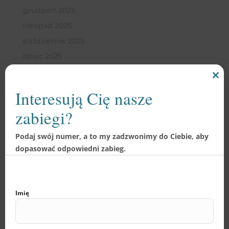
grudzień 2025
listopad 2025
październik 2025
lipiec 2025
czerwiec 2025
Clo
maj 2025
this
Interesują Cię nasze
mod
kwiecień 2025
zabiegi?
marzec 2025
luty 2025
Podaj swój numer, a to my zadzwonimy do Ciebie, aby
styczeń 2025
dopasować odpowiedni zabieg.
grudzień 2024
listopad 2024
Imię
październik 2024
wrzesień 2024
sierpień 2024