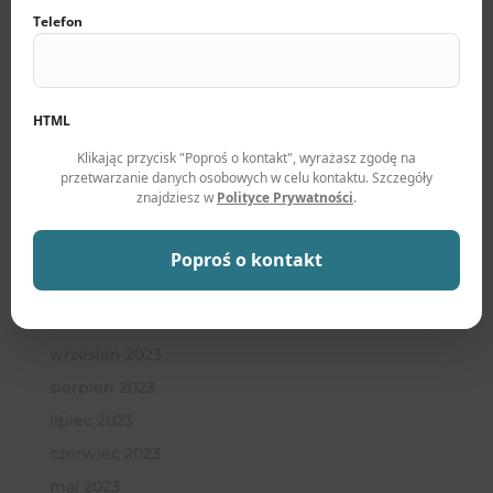
Telefon
lipiec 2024
czerwiec 2024
maj 2024
HTML
kwiecień 2024
marzec 2024
Klikając przycisk "Poproś o kontakt", wyrażasz zgodę na
przetwarzanie danych osobowych w celu kontaktu. Szczegóły
luty 2024
znajdziesz w
Polityce Prywatności
.
styczeń 2024
grudzień 2023
Poproś o kontakt
listopad 2023
październik 2023
wrzesień 2023
sierpień 2023
lipiec 2023
czerwiec 2023
maj 2023