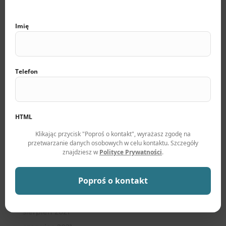
październik 2022
wrzesień 2022
Imię
sierpień 2022
lipiec 2022
czerwiec 2022
Telefon
maj 2022
kwiecień 2022
marzec 2022
HTML
luty 2022
Klikając przycisk "Poproś o kontakt", wyrażasz zgodę na
styczeń 2022
przetwarzanie danych osobowych w celu kontaktu. Szczegóły
grudzień 2021
znajdziesz w
Polityce Prywatności
.
listopad 2021
Poproś o kontakt
październik 2021
wrzesień 2021
sierpień 2021