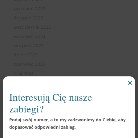
grudzień 2023
listopad 2023
październik 2023
wrzesień 2023
sierpień 2023
lipiec 2023
czerwiec 2023
maj 2023
kwiecień 2023
Clo
marzec 2023
this
Interesują Cię nasze
mod
luty 2023
zabiegi?
styczeń 2023
Podaj swój numer, a to my zadzwonimy do Ciebie, aby
grudzień 2022
dopasować odpowiedni zabieg.
listopad 2022