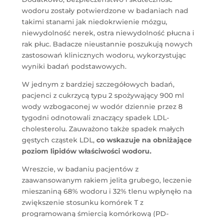
wodoru zostały potwierdzone w badaniach nad
takimi stanami jak niedokrwienie mózgu,
niewydolność nerek, ostra niewydolność płucna i
rak płuc. Badacze nieustannie poszukują nowych
zastosowań klinicznych wodoru, wykorzystując
wyniki badań podstawowych.
W jednym z bardziej szczegółowych badań,
pacjenci z cukrzycą typu 2 spożywający 900 ml
wody wzbogaconej w wodór dziennie przez 8
tygodni odnotowali znaczący spadek LDL-
cholesterolu. Zauważono także spadek małych
gęstych cząstek LDL,
co wskazuje na obniżające
poziom lipidów właściwości wodoru.
Wreszcie, w badaniu pacjentów z
zaawansowanym rakiem jelita grubego, leczenie
mieszaniną 68% wodoru i 32% tlenu wpłynęło na
zwiększenie stosunku komórek T z
programowaną śmiercią komórkową (PD-