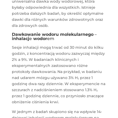
uniwersalna dawka wody wodorowej, która
byłaby odpowiednia dla wszystkich. Istnieje
potrzeba dalszych badań, by określić optymalne
dawki dla różnych warunków zdrowotnych oraz
dla zdrowych osób​​.
Dawkowanie wodoru molekularnego
–
inhalacj
e
wodor
em
Sesje inhalacji mogą trwać od 30 minut do kilku
godzin, z koncentracją wodoru zazwyczaj między
2% a 9%. W badaniach klinicznych i
eksperymentalnych zastosowano różne
protokoły dawkowania. Na przykład, w badaniu
nad udarem mózgu używano 3% H₂ przez 1
godzinę dwa razy dziennie. W eksperymencie na
szczurach z nadciśnieniem stosowano 1.3% H₂
przez 1 godzinę dziennie, co przyniosło znaczące
obniżenie ciśnienia krwi.
W jednym z badań skupiono się na wpływie 14-
dniowej inhalacji wodorem molekularnym na