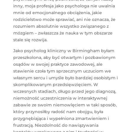
inny, moja profesja jako psychologa nie uwalnia
mnie od emocjonalnego obciążenia, jakie
rodzicielstwo może sprawiać, ani nie oznacza, że
rozumiem absolutnie wszystko związanego z
mózgiem – zwłaszcza że nauka w tym obszarze
stale się rozwija.
Jako psycholog kliniczny w Birmingham byłam
przeszkolona, aby być otwartym i pozbawionym
osądów w swojej praktyce zawodowej, ale
stawienie czoła tym sprzecznym uczuciom we
własnym sercu i umyśle było bardziej osobistym i
skomplikowanym przedsięwzięciem. W
wczesnych stadiach, długo przed jego diagnozą,
niemożność uczestniczenia w interaktywnej
zabawie ze swoim niemowlęciem w taki sposób,
który przynosiłby radość nam obojgu, była
przygnębiająca i wypełniona zmartwieniem i
frustracją. Niezdolność do nawiązywania
kontaktu wzrokowego z nim i trudności w