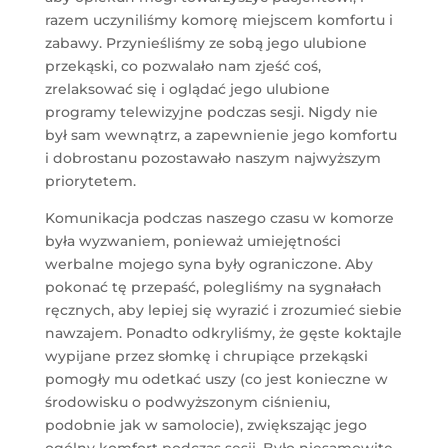
razem uczyniliśmy komorę miejscem komfortu i
zabawy. Przynieśliśmy ze sobą jego ulubione
przekąski, co pozwalało nam zjeść coś,
zrelaksować się i oglądać jego ulubione
programy telewizyjne podczas sesji. Nigdy nie
był sam wewnątrz, a zapewnienie jego komfortu
i dobrostanu pozostawało naszym najwyższym
priorytetem.
Komunikacja podczas naszego czasu w komorze
była wyzwaniem, ponieważ umiejętności
werbalne mojego syna były ograniczone. Aby
pokonać tę przepaść, polegliśmy na sygnałach
ręcznych, aby lepiej się wyrazić i zrozumieć siebie
nawzajem. Ponadto odkryliśmy, że gęste koktajle
wypijane przez słomkę i chrupiące przekąski
pomogły mu odetkać uszy (co jest konieczne w
środowisku o podwyższonym ciśnieniu,
podobnie jak w samolocie), zwiększając jego
ogólny komfort podczas sesji. Było niesamowite