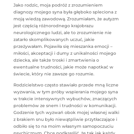
Jako rodzic, moja podróż z zrozumieniem
diagnozy mojego syna była głęboko spleciona z
moją wiedzą zawodową. Zrozumiałam, że autyzm
jest częścią różnorodnego krajobrazu
neurologicznego ludzi, ale to zrozumienie nie
zatarło skomplikowanych uczuć, jakie
przeżywałam. Pojawiła się mieszanka emocji –
miłości, akceptacji i dumy z unikalności mojego
dziecka, ale także troski i zmartwienia o
ewentualne trudności, jakie może napotkać w
świecie, który nie zawsze go rozumie.
Rodzicielstwo często stawiało przede mną liczne
wyzwania, w tym próby wspierania mojego syna
w trakcie intensywnych wybuchów, znaczących
problemów ze snem i trudności w komunikacji.
Godzenie tych wyzwań obok mojej własnej walki
z brakiem snu było niewątpliwie przytłaczające i
odbiło się to na moim własnym samopoczuciu
psychicznym. Chcę podkreślić, że tak jak każdy