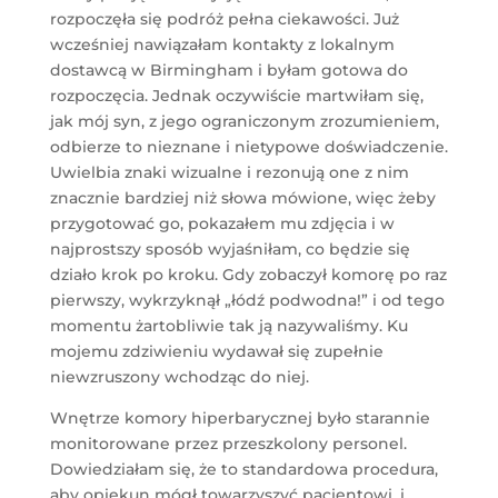
rozpoczęła się podróż pełna ciekawości. Już
wcześniej nawiązałam kontakty z lokalnym
dostawcą w Birmingham i byłam gotowa do
rozpoczęcia. Jednak oczywiście martwiłam się,
jak mój syn, z jego ograniczonym zrozumieniem,
odbierze to nieznane i nietypowe doświadczenie.
Uwielbia znaki wizualne i rezonują one z nim
znacznie bardziej niż słowa mówione, więc żeby
przygotować go, pokazałem mu zdjęcia i w
najprostszy sposób wyjaśniłam, co będzie się
działo krok po kroku. Gdy zobaczył komorę po raz
pierwszy, wykrzyknął „łódź podwodna!” i od tego
momentu żartobliwie tak ją nazywaliśmy. Ku
mojemu zdziwieniu wydawał się zupełnie
niewzruszony wchodząc do niej.
Wnętrze komory hiperbarycznej było starannie
monitorowane przez przeszkolony personel.
Dowiedziałam się, że to standardowa procedura,
aby opiekun mógł towarzyszyć pacjentowi, i