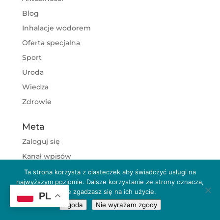
Blog
Inhalacje wodorem
Oferta specjalna
Sport
Uroda
Wiedza
Zdrowie
Meta
Zaloguj się
Kanał wpisów
Kanał komentarzy
Ta strona korzysta z ciasteczek aby świadczyć usługi na
najwyższym poziomie. Dalsze korzystanie ze strony oznacza,
WordPress.org
że zgadzasz się na ich użycie.
PL
Zgoda
Nie wyrażam zgody