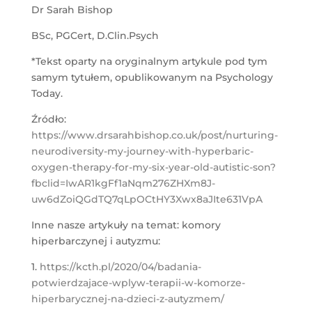
Dr Sarah Bishop
BSc, PGCert, D.Clin.Psych
*Tekst oparty na oryginalnym artykule pod tym
samym tytułem, opublikowanym na Psychology
Today.
Źródło:
https://www.drsarahbishop.co.uk/post/nurturing-
neurodiversity-my-journey-with-hyperbaric-
oxygen-therapy-for-my-six-year-old-autistic-son?
fbclid=IwAR1kgFf1aNqm276ZHXm8J-
uw6dZoiQGdTQ7qLpOCtHY3Xwx8aJIte631VpA
Inne nasze artykuły na temat: komory
hiperbarczynej i autyzmu:
1.
https://kcth.pl/2020/04/badania-
potwierdzajace-wplyw-terapii-w-komorze-
hiperbarycznej-na-dzieci-z-autyzmem/