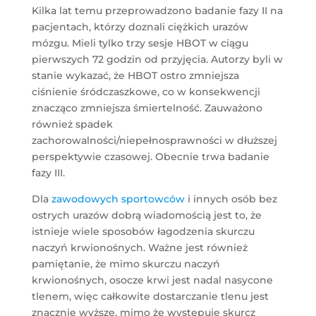
Kilka lat temu przeprowadzono badanie fazy II na
pacjentach, którzy doznali ciężkich urazów
mózgu. Mieli tylko trzy sesje HBOT w ciągu
pierwszych 72 godzin od przyjęcia. Autorzy byli w
stanie wykazać, że HBOT ostro zmniejsza
ciśnienie śródczaszkowe, co w konsekwencji
znacząco zmniejsza śmiertelność. Zauważono
również spadek
zachorowalności/niepełnosprawności w dłuższej
perspektywie czasowej. Obecnie trwa badanie
fazy III.
Dla
zawodowych sportowców
i innych osób bez
ostrych urazów dobrą wiadomością jest to, że
istnieje wiele sposobów łagodzenia skurczu
naczyń krwionośnych. Ważne jest również
pamiętanie, że mimo skurczu naczyń
krwionośnych, osocze krwi jest nadal nasycone
tlenem, więc całkowite dostarczanie tlenu jest
znacznie wyższe, mimo że występuje skurcz