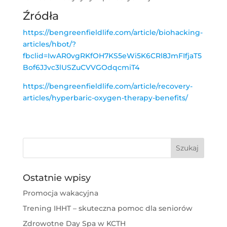
Źródła
https://bengreenfieldlife.com/article/biohacking-
articles/hbot/?
fbclid=IwAR0vgRKfOH7KS5eWi5K6CRl8JmFIfjaT5
Bof6JJvc3lUSZuCVVGOdqcmiT4
https://bengreenfieldlife.com/article/recovery-
articles/hyperbaric-oxygen-therapy-benefits/
Ostatnie wpisy
Promocja wakacyjna
Trening IHHT – skuteczna pomoc dla seniorów
Zdrowotne Day Spa w KCTH