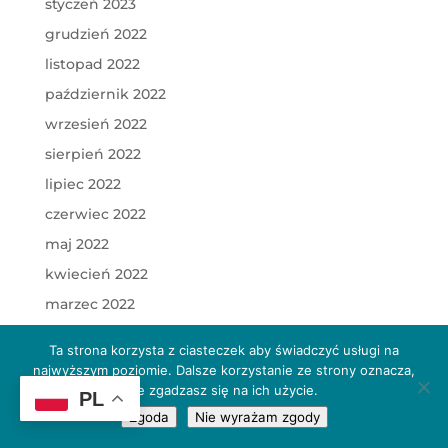
styczeń 2023
grudzień 2022
listopad 2022
październik 2022
wrzesień 2022
sierpień 2022
lipiec 2022
czerwiec 2022
maj 2022
kwiecień 2022
marzec 2022
luty 2022
Ta strona korzysta z ciasteczek aby świadczyć usługi na
styczeń 2022
najwyższym poziomie. Dalsze korzystanie ze strony oznacza,
że zgadzasz się na ich użycie.
grudzień 2021
PL
Zgoda
Nie wyrażam zgody
listopad 2021